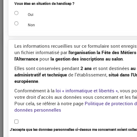
Vous êtes en situation de handicap ?
Oui
Non
Les informations recueillies sur ce formulaire sont enregi
un fichier informatisé par
l'organisation la Fête des Métiers
l'Alternance
pour
la gestion des inscriptions au salon
.
Elles sont conservées pendant
2 ans
et sont destinées
au 
administratif et technique
de l'établissement,
situé dans l'U
Vo
européenne
.
ly
Conformément à la
loi « informatique et libertés »
, vous p
ét
votre droit d'accès aux données vous concernant et les faire
Pour cela, se référer à notre page
Politique de protection 
re
données personnelles
d’
d’o
J’accepte que les données personnelles ci-dessus me concernant soient collect
ou