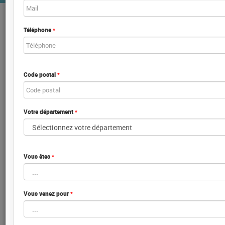
Téléphone
*
STANDS
Code postal
*
Votre département
*
OFFRES
Vous êtes
*
Vous venez pour
*
DÉPOSER SON CV